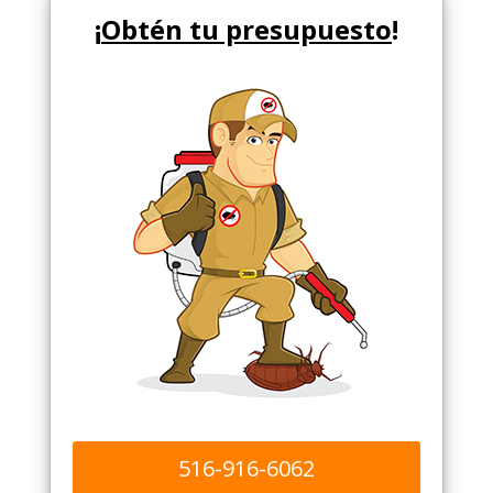
¡
Obtén tu presupuesto
!
516-916-6062