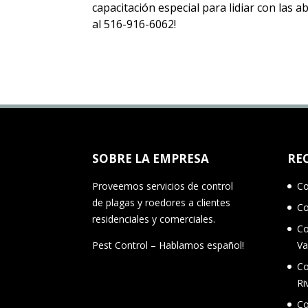
capacitación especial para lidiar con las 
al 516-916-6062!
SOBRE LA EMPRESA
RE
Proveemos servicios de control
Co
de plagas y roedores a clientes
Co
residenciales y comerciales.
Co
Pest Control – Hablamos español!
Va
Co
Ri
Co