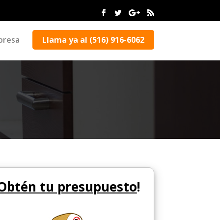
presa
Llama ya al (516) 916-6062
Obtén tu presupuesto
!