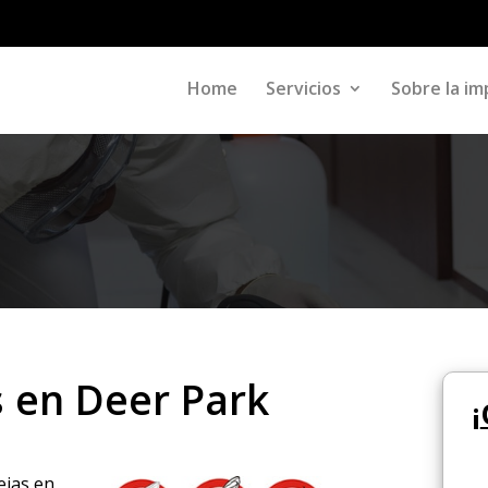
Home
Servicios
Sobre la im
s en Deer Park
¡
ejas en