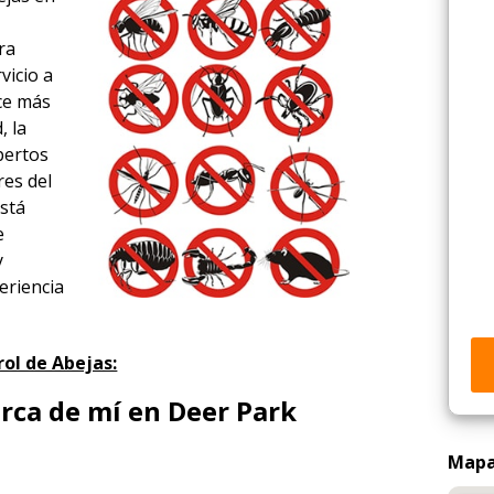
ra
vicio a
ace más
, la
xpertos
res del
está
e
y
eriencia
ol de Abejas:
rca de mí en Deer Park
Mapa 