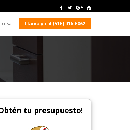
presa
Llama ya al (516) 916-6062
Obtén tu presupuesto
!