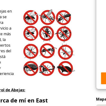
ejas en
a se
ra
vicio a
ace más
, la
xpertos
res del
está
e
y
eriencia
ol de Abejas:
rca de mí en East
Mapa 