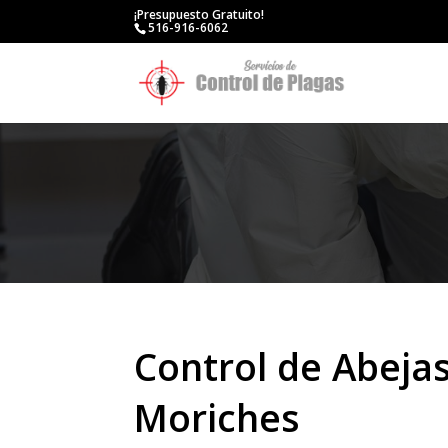
¡Presupuesto Gratuito!
516-916-6062
Control de Abejas
Moriches