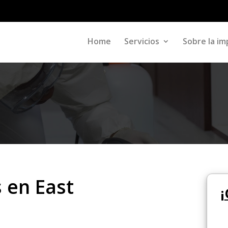
Home
Servicios
Sobre la im
 en East
¡