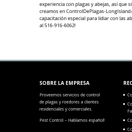
experiencia con plagas y abejas, así que
creamos en ControlDePlagas-LongIsland.c
capacitación especial para lidiar con las 
al 516-916-6062!
SOBRE LA EMPRESA
RE
Proveemos servicios de control
Co
de plagas y roedores a clientes
Co
residenciales y comerciales.
Fa
Pest Control – Hablamos español!
Co
Co