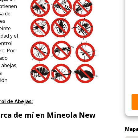
obtienen
sa de
tes
einte
idad y el
ontrol
ro. Por
rado
 abejas,
ía
ción
ol de Abejas:
erca de mí en Mineola New
Mapa 