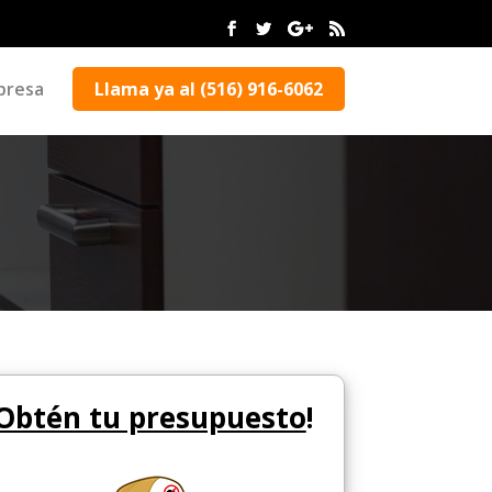
presa
Llama ya al (516) 916-6062
Obtén tu presupuesto
!