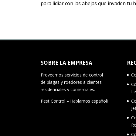
para lidiar con las abejas que invaden tu
SOBRE LA EMPRESA
RE
Proveemos servicios de control
Co
de plagas y roedores a clientes
Co
residenciales y comerciales.
Le
Pest Control – Hablamos español!
Co
Je
Co
R
Co