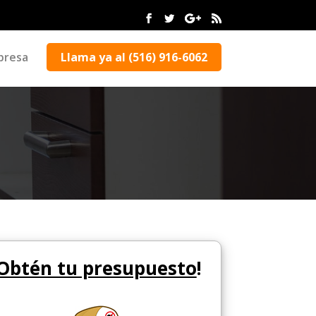
presa
Llama ya al (516) 916-6062
Obtén tu presupuesto
!