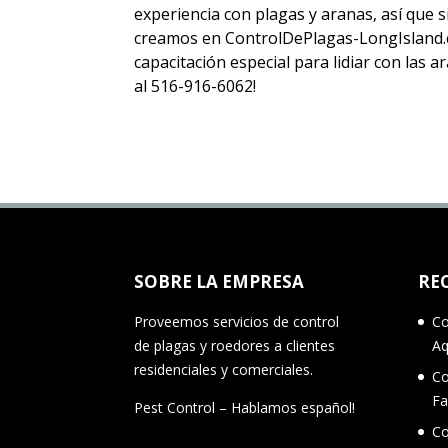
experiencia con plagas y aranas, así que
creamos en ControlDePlagas-LongIsland.c
capacitación especial para lidiar con las
al 516-916-6062!
SOBRE LA EMPRESA
RE
Proveemos servicios de control
Co
de plagas y roedores a clientes
A
residenciales y comerciales.
Co
Fa
Pest Control – Hablamos español!
Co