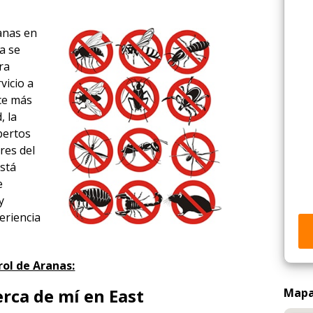
ranas en
a se
ra
vicio a
ace más
, la
xpertos
res del
está
e
y
eriencia
ol de Aranas:
rca de mí en East
Mapa 