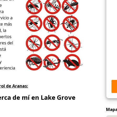
e
ra
vicio a
ace más
, la
xpertos
res del
está
e
y
eriencia
ol de Aranas:
erca de mí en Lake Grove
Mapa 