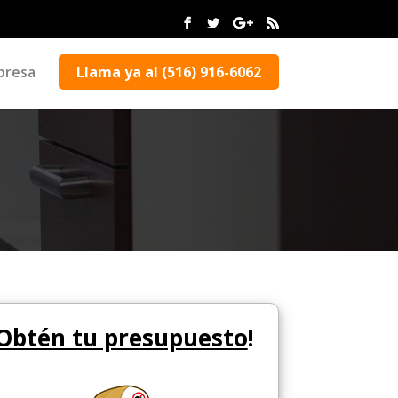
presa
Llama ya al (516) 916-6062
Obtén tu presupuesto
!