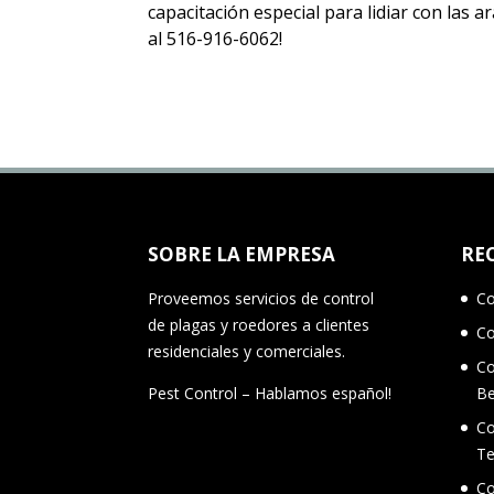
capacitación especial para lidiar con las
al 516-916-6062!
SOBRE LA EMPRESA
RE
Proveemos servicios de control
Co
de plagas y roedores a clientes
Co
residenciales y comerciales.
Co
Pest Control – Hablamos español!
B
Co
Te
Co