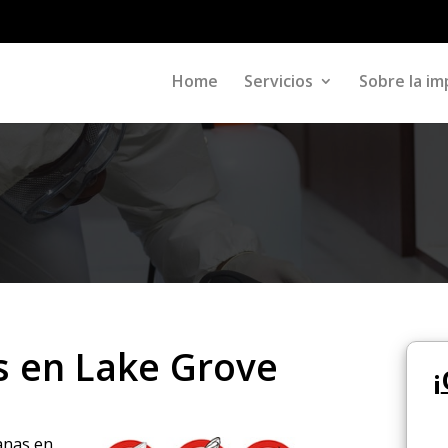
Home
Servicios
Sobre la im
s en Lake Grove
¡
ranas en