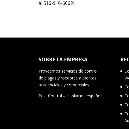
al 516-916-6062!
SOBRE LA EMPRESA
RE
Proveemos servicios de control
Co
de plagas y roedores a clientes
W
residenciales y comerciales.
Co
Pest Control – Hablamos español!
Co
Co
Co
A