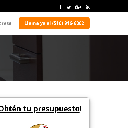
presa
Llama ya al (516) 916-6062
Obtén tu presupuesto
!