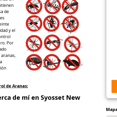
obtienen
sa de
tes
einte
idad y el
ontrol
ro. Por
rado
 aranas,
ía
ción
ol de Aranas:
erca de mí en Syosset New
Mapa 