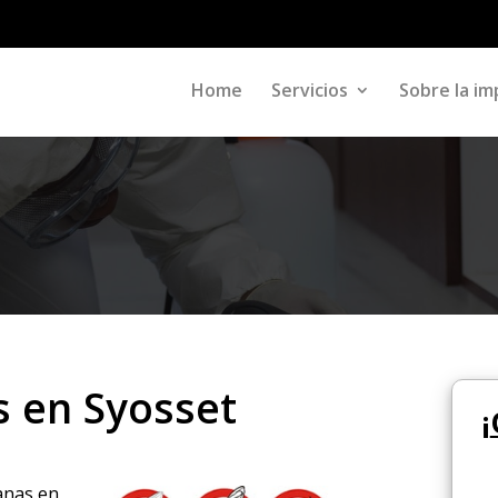
Home
Servicios
Sobre la im
s en Syosset
¡
ranas en