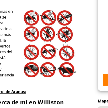
ranas en
a se
ra
vicio a
ace más
, la
xpertos
res del
está
e
y
eriencia
ol de Aranas:
rca de mí en Williston
Mapa 