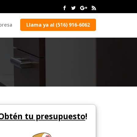
presa
Llama ya al (516) 916-6062
Obtén tu presupuesto
!