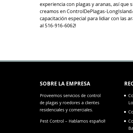
experiencia con plagas y aranas, así que
creamos en ControlDePlagas-LongIsland.c
capacitación especial para lidiar con las
al 516-916-6062!
SOBRE LA EMPRESA
RE
Proveemos servicios de control
Co
de plagas y roedores a clientes
Lo
residenciales y comerciales.
Co
Pest Control – Hablamos español!
Co
Ba