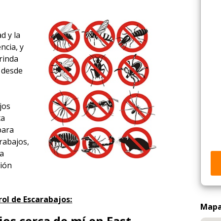
d y la
ncia, y
rinda
a desde
,
jos
ta
para
rabajos,
ía
ción
ol de Escarabajos:
Mapa 
os cerca de mí en East