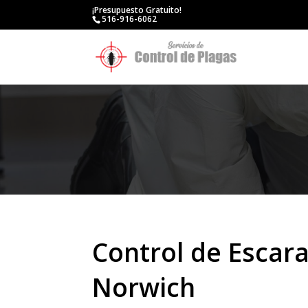
¡Presupuesto Gratuito!
516-916-6062
Control de Escar
Norwich