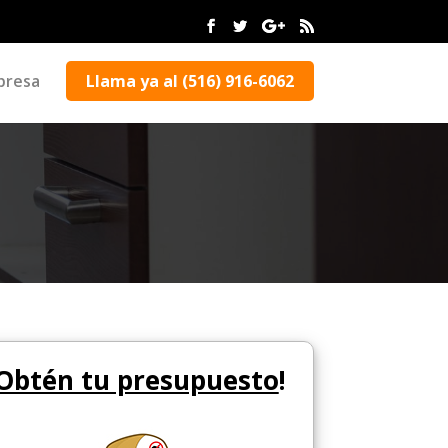
presa
Llama ya al (516) 916-6062
Obtén tu presupuesto
!