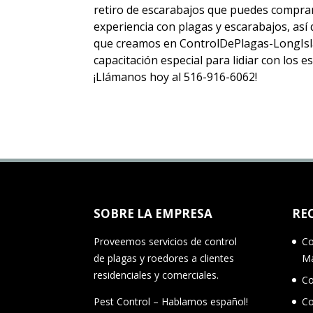
retiro de escarabajos
que puedes comprar
experiencia con plagas y escarabajos, as
que creamos en ControlDePlagas-LongIsla
capacitación especial para lidiar con los 
¡Llámanos hoy al 516-916-6062!
SOBRE LA EMPRESA
RE
Proveemos servicios de control
Co
de plagas y roedores a clientes
Ma
residenciales y comerciales.
Co
Pest Control – Hablamos español!
Co