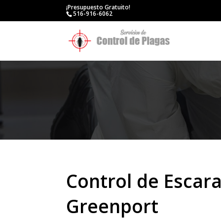
¡Presupuesto Gratuito!
516-916-6062
Control de Escar
Greenport