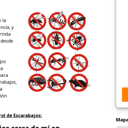
 la
ncia, y
rinda
a desde
,
jos
ta
para
rabajos,
ía
ción
ol de Escarabajos:
Mapa 
os cerca de mí en