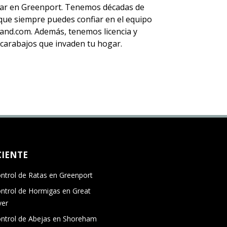
r en Greenport. Tenemos décadas de
í que siempre puedes
confiar en el equipo
nd.com. Además, tenemos licencia y
escarabajos que invaden tu hogar.
CIENTE
ntrol de Ratas en Greenport
ntrol de Hormigas en Great
ver
ntrol de Abejas en Shoreham