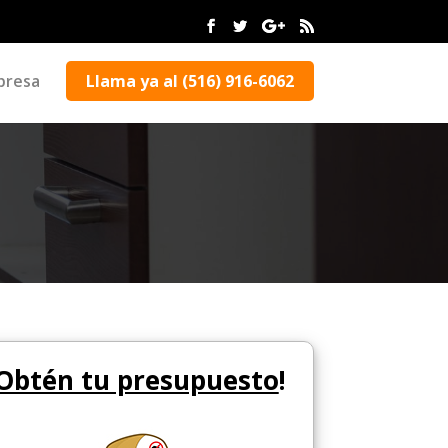
presa
Llama ya al (516) 916-6062
Obtén tu presupuesto
!