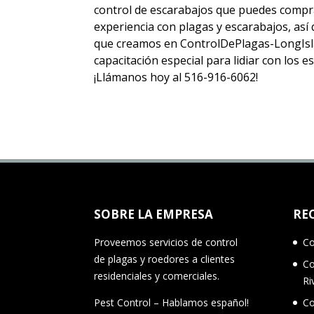
control de escarabajos
que puedes compra
experiencia con plagas y escarabajos, as
que creamos en ControlDePlagas-LongIsla
capacitación especial para lidiar con los 
¡Llámanos hoy al 516-916-6062!
SOBRE LA EMPRESA
RE
Proveemos servicios de control
Co
de plagas y roedores a clientes
Co
residenciales y comerciales.
Ri
Pest Control – Hablamos español!
Co