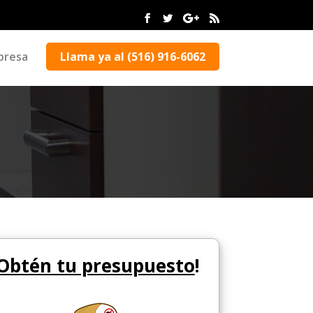
presa
Llama ya al (516) 916-6062
Obtén tu presupuesto
!