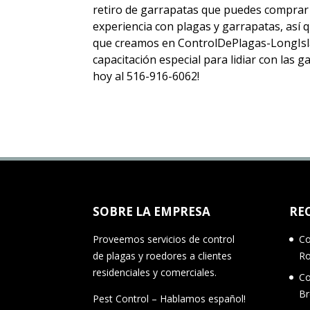
retiro de garrapatas
que puedes comprar 
experiencia con plagas y garrapatas, así
que creamos en ControlDePlagas-LongIsla
capacitación especial para lidiar con las
hoy al 516-916-6062!
SOBRE LA EMPRESA
RE
Proveemos servicios de control
Co
de plagas y roedores a clientes
R
residenciales y comerciales.
Co
B
Pest Control – Hablamos español!