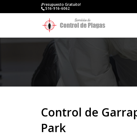
¡Presupuesto Gratuito!
516-916-6062
Control de Garrap
Park