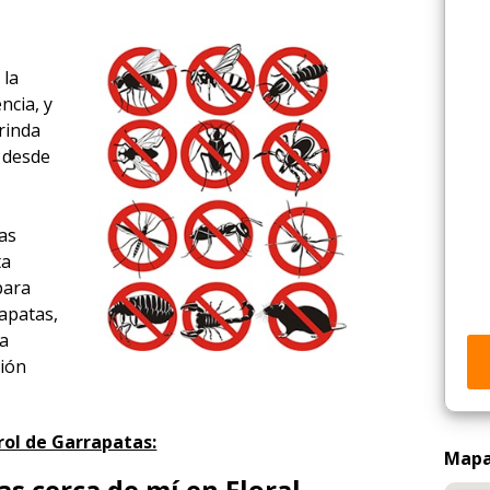
 la
ncia, y
rinda
a desde
,
as
ta
para
apatas,
ía
ción
rol de Garrapatas:
Mapa 
s cerca de mí en Floral