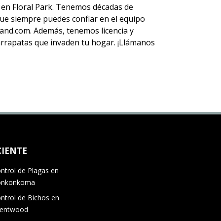
en Floral Park. Tenemos décadas de
 que siempre puedes
confiar en el equipo
nd.com. Además, tenemos licencia y
 garrapatas que invaden tu hogar. ¡Llámanos
CIENTE
ntrol de Plagas en
onkonkoma
ntrol de Bichos en
rentwood