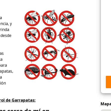
la
ncia, y
rinda
a desde
,
as
ta
para
apatas,
ía
ción
rol de Garrapatas:
Mapa 
s cerca de mí en