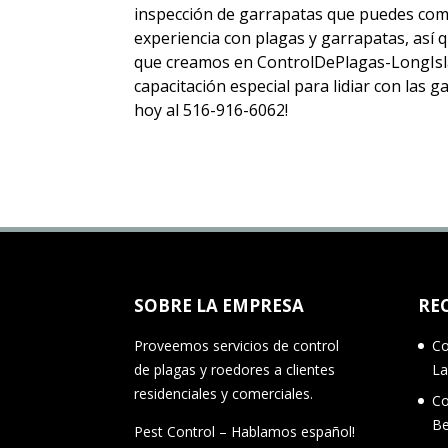
inspección de garrapatas
que puedes com
experiencia con plagas y garrapatas, así
que creamos en ControlDePlagas-LongIsla
capacitación especial para lidiar con las
hoy al 516-916-6062!
SOBRE LA EMPRESA
RE
Proveemos servicios de control
Co
de plagas y roedores a clientes
La
residenciales y comerciales.
Co
Be
Pest Control – Hablamos español!