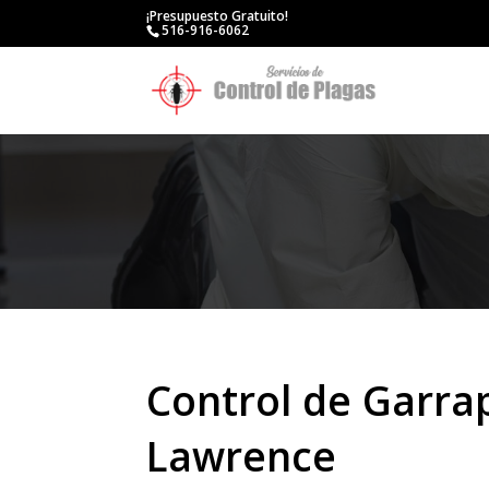
¡Presupuesto Gratuito!
516-916-6062
Control de Garra
Lawrence