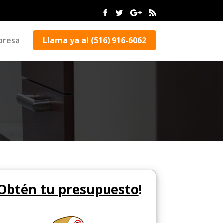
presa
Llama ya al (516) 916-6062
Obtén tu presupuesto
!