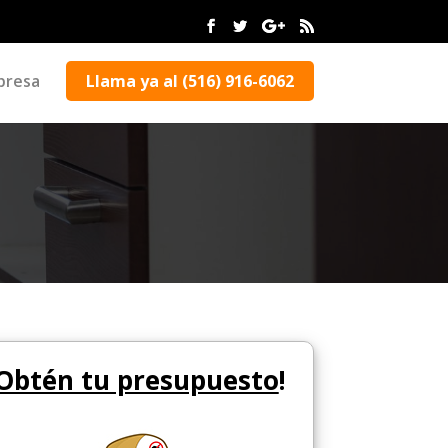
presa
Llama ya al (516) 916-6062
Obtén tu presupuesto
!