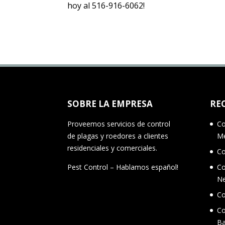
hoy al 516-916-6062!
SOBRE LA EMPRESA
RE
Proveemos servicios de control
Co
de plagas y roedores a clientes
M
residenciales y comerciales.
Co
Pest Control – Hablamos español!
Co
Ne
Co
Co
Ba