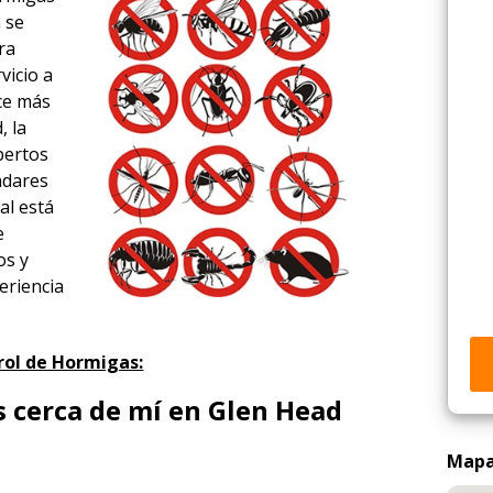
a se
ra
vicio a
ace más
, la
xpertos
ndares
al está
e
os y
eriencia
rol de Hormigas:
 cerca de mí en Glen Head
Mapa 