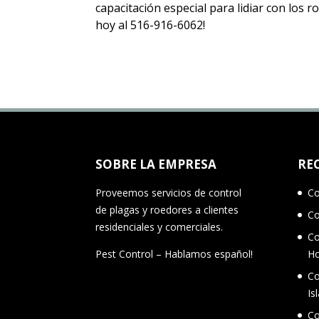
capacitación especial para lidiar con los
hoy al 516-916-6062!
SOBRE LA EMPRESA
RE
Proveemos servicios de control
Co
de plagas y roedores a clientes
Co
residenciales y comerciales.
Co
Pest Control – Hablamos español!
Ho
Co
Is
Co