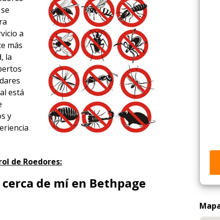
 se
ra
vicio a
ace más
, la
xpertos
ndares
al está
e
os y
eriencia
rol de Roedores:
 cerca de mí en Bethpage
Mapa 