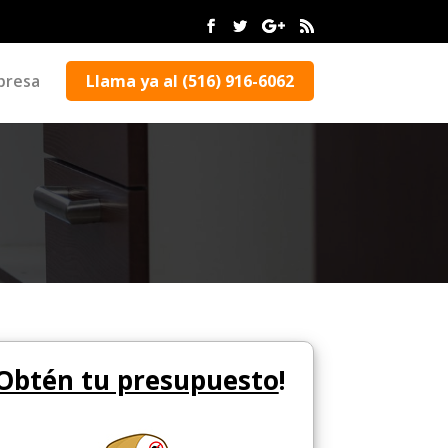
presa
Llama ya al (516) 916-6062
Obtén tu presupuesto
!