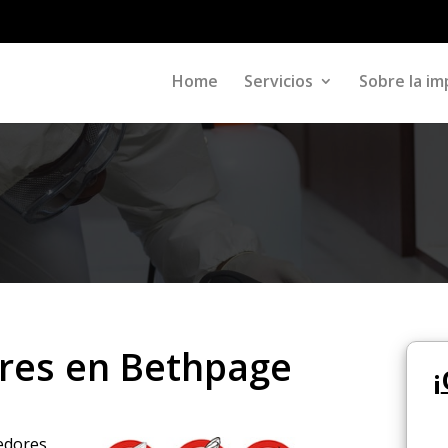
Home
Servicios
Sobre la im
res en Bethpage
¡
oedores