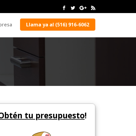
presa
Llama ya al (516) 916-6062
Obtén tu presupuesto
!