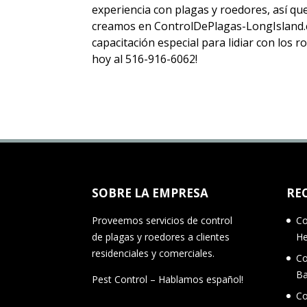
experiencia con plagas y roedores, así q
creamos en ControlDePlagas-LongIsland.c
capacitación especial para lidiar con los
hoy al 516-916-6062!
SOBRE LA EMPRESA
RE
Proveemos servicios de control
Co
de plagas y roedores a clientes
H
residenciales y comerciales.
Co
B
Pest Control – Hablamos español!
Co