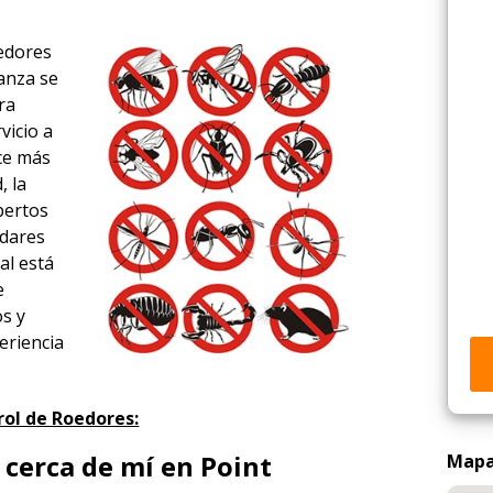
oedores
ianza se
ra
vicio a
ace más
, la
xpertos
ndares
al está
e
os y
eriencia
rol de Roedores:
cerca de mí en Point
Mapa 