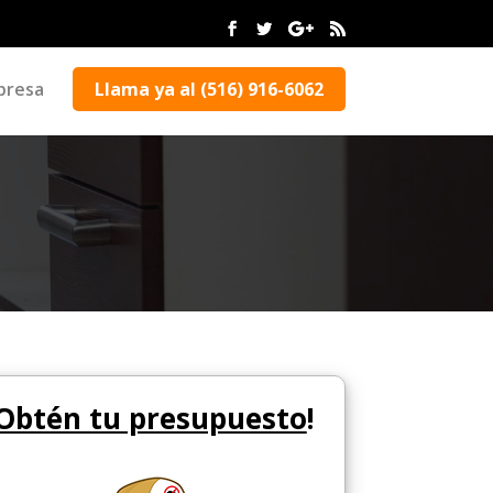
presa
Llama ya al (516) 916-6062
Obtén tu presupuesto
!