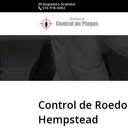
¡Presupuesto Gratuito!
516-916-6062
Control de Roedo
Hempstead