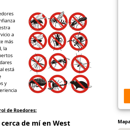
oedores
nfianza
estra
vicio a
ace más
, la
xpertos
ndares
al está
e
os y
eriencia
rol de Roedores:
 cerca de mí en West
Mapa 