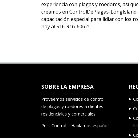
experiencia con plagas y roedores, así q
creamos en ControlDePlagas-LongIsland.c
capacitación especial para lidiar con los
hoy al 516-916-6062!
SOBRE LA EMPRESA
RE
Proveemos servicios de control
Co
de plagas y roedores a clientes
Co
residenciales y comerciales.
Co
Pest Control – Hablamos español!
Isl
Co