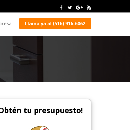
presa
Llama ya al (516) 916-6062
Obtén tu presupuesto
!