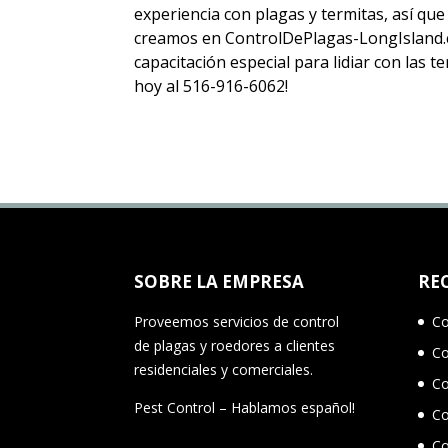
experiencia con plagas y termitas, así q
creamos en ControlDePlagas-LongIsland.c
capacitación especial para lidiar con las 
hoy al 516-916-6062!
SOBRE LA EMPRESA
RE
Proveemos servicios de control
Co
de plagas y roedores a clientes
Co
residenciales y comerciales.
Co
Pest Control – Hablamos español!
Co
Co