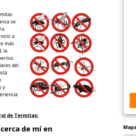
rmitas
anza se
ra
vicio a
ace más
, la
xpertos
dares del
está
e
s y
eriencia
rol de Termitas:
cerca de mí en
Mapa 