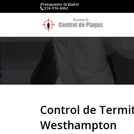
¡Presupuesto Gratuito!
516-916-6062
Control de Termi
Westhampton