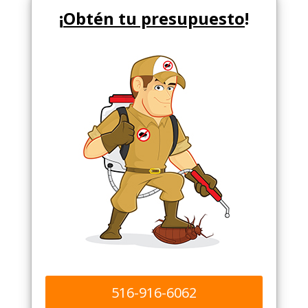
¡
Obtén tu presupuesto
!
516-916-6062