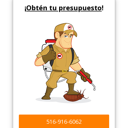
¡
Obtén tu presupuesto
!
516-916-6062