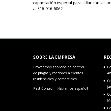
capacitación especial para lidiar con las
al 516-916-6062!
SOBRE LA EMPRESA
RE
Proveemos servicios de control
Co
de plagas y roedores a clientes
Am
residenciales y comerciales.
Co
Ja
Pest Control – Hablamos español!
Co
M
Co