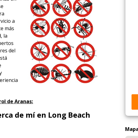
se
ra
vicio a
ace más
, la
xpertos
res del
está
e
y
eriencia
ol de Aranas:
erca de mí en Long Beach
Mapa 