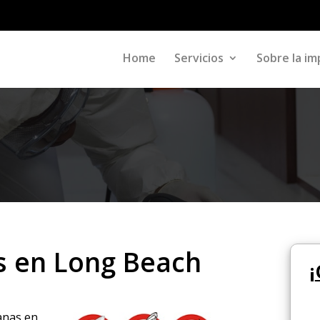
Home
Servicios
Sobre la im
s en Long Beach
¡
ranas en