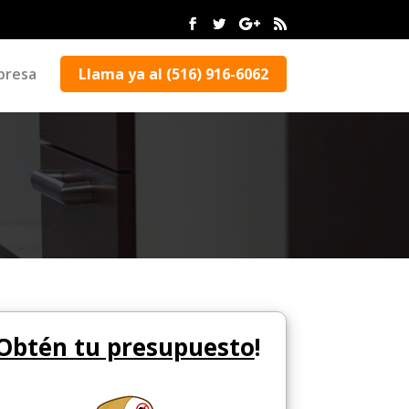
presa
Llama ya al (516) 916-6062
Obtén tu presupuesto
!