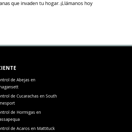
 aranas que invaden tu hogar. ¡Llámanos hoy
CIENTE
ntrol de Abejas en
agansett
ntrol de Cucarachas en South
mesport
ntrol de Hormigas en
assapequa
ntrol de Acaros en Mattituck