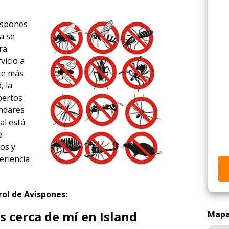
vispones
za se
ra
vicio a
ace más
, la
xpertos
ándares
al está
e
los y
eriencia
ol de Avispones:
 cerca de mí en Island
Mapa 