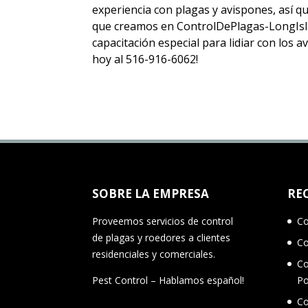
experiencia con plagas y avispones, así 
que creamos en ControlDePlagas-LongIsla
capacitación especial para lidiar con los
hoy al 516-916-6062!
SOBRE LA EMPRESA
RE
Proveemos servicios de control
Co
de plagas y roedores a clientes
Co
residenciales y comerciales.
Co
Pest Control – Hablamos español!
Po
Co