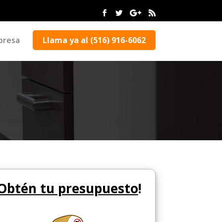
presa
Llama ya al (516) 916-6062
Obtén tu presupuesto
!