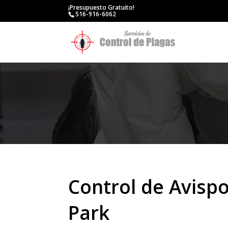
¡Presupuesto Gratuito!
516-916-6062
Control de Avisp
Park