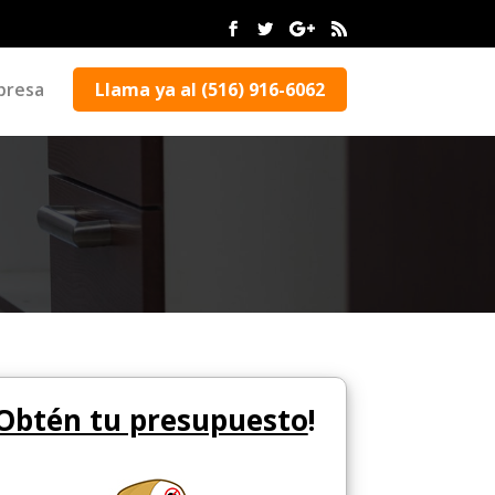
presa
Llama ya al (516) 916-6062
Obtén tu presupuesto
!