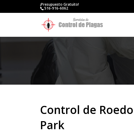
¡Presupuesto Gratuito!
516-916-6062
Control de Roed
Park