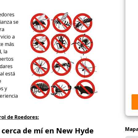
oedores
ianza se
ra
vicio a
ace más
, la
xpertos
ndares
al está
e
os y
eriencia
rol de Roedores:
 cerca de mí en New Hyde
Mapa 