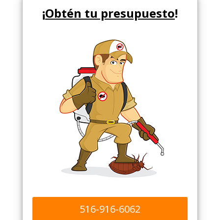
¡
Obtén tu presupuesto
!
516-916-6062