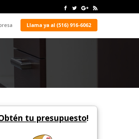
presa
Llama ya al (516) 916-6062
Obtén tu presupuesto
!