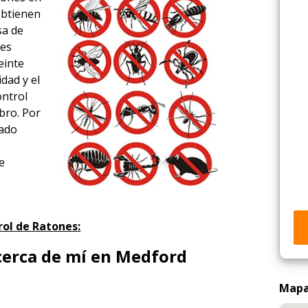
obtienen
sa de
tes
einte
idad y el
ontrol
bro. Por
rado
e
e
rol de Ratones:
cerca de mí en Medford
Mapa 