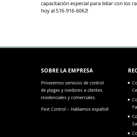
capacitación especial para lidiar con los 
hoy al 516-916-6062!
SOBRE LA EMPRESA
RE
Proveemos servicios de control
Co
de plagas y roedores a clientes
Ce
residenciales y comerciales.
Co
Fa
Pest Control – Hablamos español!
Co
Sa
Co