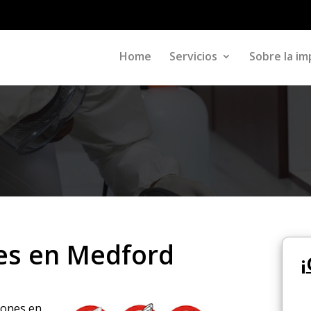
Home
Servicios
Sobre la im
es en Medford
¡
atones en